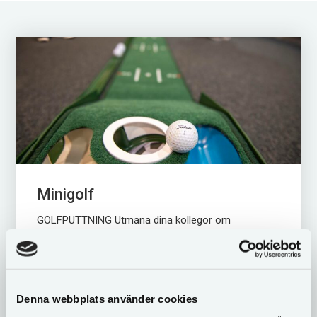
Minigolf
GOLFPUTTNING Utmana dina kollegor om
pricksäkerhet & sätt 3 av 3 bollar = 3 poäng.
Prisuppgift Hyra SEK 200/tillfälle under max 3
timmar. Förmiddag (08.00-11.00) eller eftermiddag
(13.00-16.00) Om...
Denna webbplats använder cookies