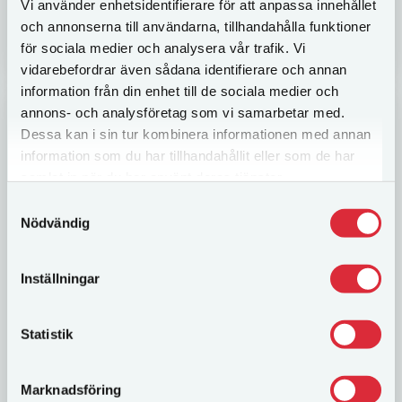
Vi använder enhetsidentifierare för att anpassa innehållet
LÄS MER
och annonserna till användarna, tillhandahålla funktioner
för sociala medier och analysera vår trafik. Vi
vidarebefordrar även sådana identifierare och annan
information från din enhet till de sociala medier och
annons- och analysföretag som vi samarbetar med.
Dessa kan i sin tur kombinera informationen med annan
information som du har tillhandahållit eller som de har
samlat in när du har använt deras tjänster.
Samtyckesval
Nödvändig
Inställningar
CornHole
Cornhole, eller Bean Bag, som det också kallas, är
Statistik
ett kul spel man kan spela individuellt eller där 2 lag
spelar mot varandra. Regler: Laget samlar poäng
genom att...
Marknadsföring