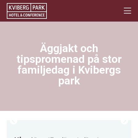
Äggjakt och
tipspromenad på stor
familjedag i Kvibergs
park