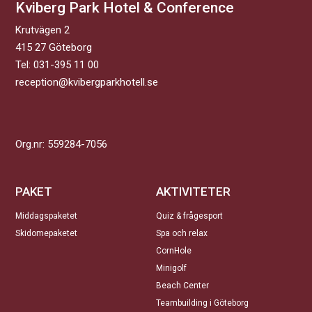
Kviberg Park Hotel & Conference
Krutvägen 2
415 27 Göteborg
Tel:
031-395 11 00
reception@kvibergparkhotell.se
Org.nr: 559284-7056
PAKET
AKTIVITETER
Middagspaketet
Quiz & frågesport
Skidomepaketet
Spa och relax
CornHole
Minigolf
Beach Center
Teambuilding i Göteborg