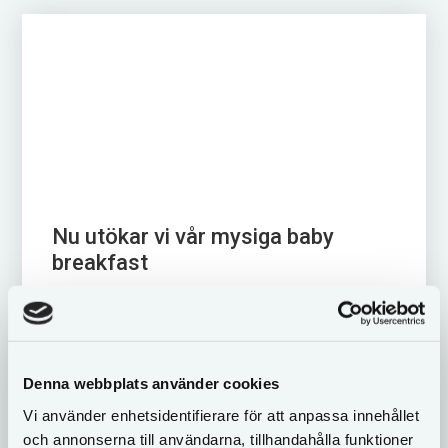
Nu utökar vi vår mysiga baby
breakfast
MÅNDAGAR & TISDAGAR Hej alla föräldrar med
småbarn! Nu bjuder Restaurang Campo in till bebis-
frukost varje måndag och tisdag fram till jul.
Perfekt tillfälle att träffa andra föräldrar...
Denna webbplats använder cookies
Vi använder enhetsidentifierare för att anpassa innehållet
och annonserna till användarna, tillhandahålla funktioner
LÄS MER