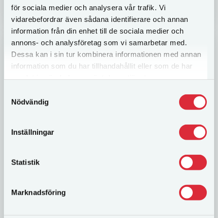
för sociala medier och analysera vår trafik. Vi
vidarebefordrar även sådana identifierare och annan
information från din enhet till de sociala medier och
annons- och analysföretag som vi samarbetar med.
Dessa kan i sin tur kombinera informationen med annan
information som du har tillhandahållit eller som de har
samlat in när du har använt deras tjänster.
Samtyckesval
Nödvändig
Inställningar
Wallmans Julshow
Wallmans gör ett exklusivt gästspel i Göteborg
Statistik
Julen 2019 Sedan Wallmans Salongers premiär för
28 år sen har tusentals gäster blivit serverade av
Marknadsföring
proffsiga Wallmans-artister – stjärnor som
levererat...