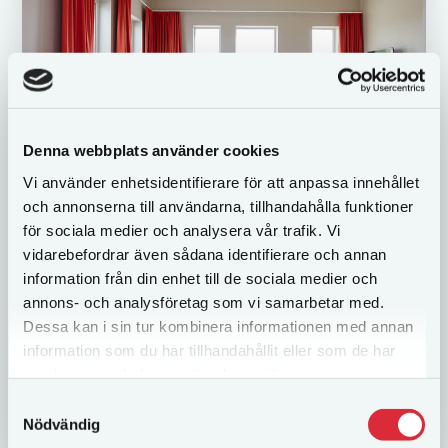
Denna webbplats använder cookies
Vi använder enhetsidentifierare för att anpassa innehållet
Familjerum plus 4 bäddar
och annonserna till användarna, tillhandahålla funktioner
för sociala medier och analysera vår trafik. Vi
Våra rymliga familjerum rum har en hög standard
vidarebefordrar även sådana identifierare och annan
med modern inredning. Rummen har även en
information från din enhet till de sociala medier och
soffgrupp och antingen fönster med utsikt över
annons- och analysföretag som vi samarbetar med.
Göteborg eller utsikt över både Göteborg samt...
Dessa kan i sin tur kombinera informationen med annan
information som du har tillhandahållit eller som de har
samlat in när du har använt deras tjänster.
LÄS MER
Samtyckesval
Nödvändig