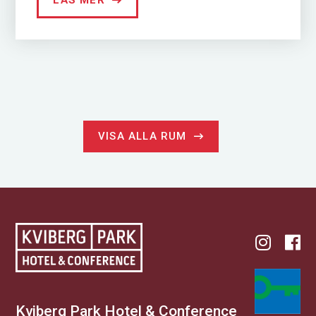
LÄS MER
VISA ALLA RUM
Kviberg Park Hotel & Conference