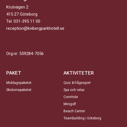
Krutvägen 2
415 27 Göteborg
Tel:
031-395 11 00
reception@kvibergparkhotell.se
Org.nr: 559284-7056
PAKET
AKTIVITETER
Middagspaketet
Quiz & frågesport
Skidomepaketet
Spa och relax
CornHole
Minigolf
Beach Center
Teambuilding i Göteborg