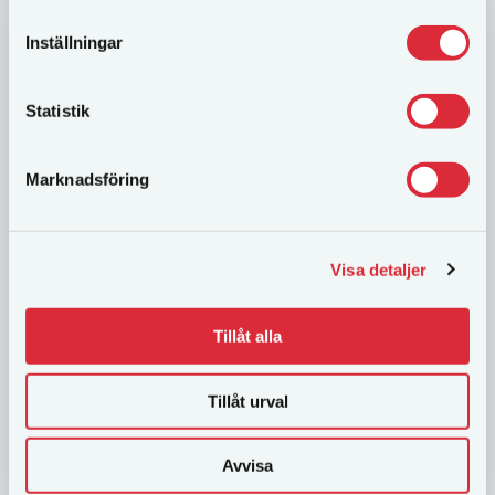
Inställningar
Statistik
Marknadsföring
Familjerum plus 5 bäddar
Visa detaljer
Våra rymliga familjerum rum har en hög standard
med modern inredning. Rummen har även en
Tillåt alla
soffgrupp och antingen fönster med utsikt över
Göteborg eller utsikt över både Göteborg samt...
Tillåt urval
LÄS MER
Avvisa