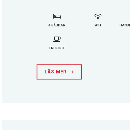
4 BÄDDAR
WIFI
HAND
FRUKOST
LÄS MER