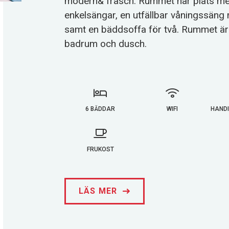
modern& fräsch. Rummet har plats med 
enkelsängar, en utfällbar våningssäng 
samt en bäddsoffa för två. Rummet är 
badrum och dusch.
6 BÄDDAR
WIFI
HAND
FRUKOST
LÄS MER