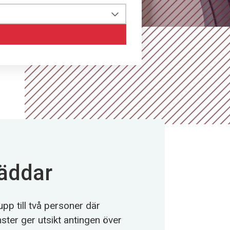
äddar
p till två personer där
ter ger utsikt antingen över