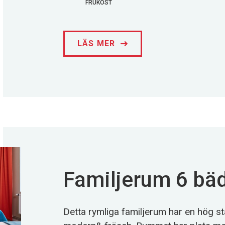
FRUKOST
LÄS MER
Familjerum 6 bä
Detta rymliga familjerum har en hög s