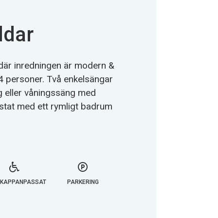
ddar
 där inredningen är modern &
 4 personer. Två enkelsängar
g eller våningssäng med
ustat med ett rymligt badrum
IKAPPANPASSAT
PARKERING