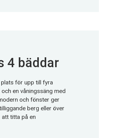
s 4 bäddar
ats för upp till fyra
r och en våningssäng med
 modern och fönster ger
tilliggande berg eller över
att titta på en