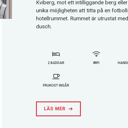
Kviberg, mot ett intilliggande berg elle
unika möjligheten att titta på en fotbol
hotellrummet. Rummet är utrustat med
dusch.
2 BÄDDAR
WIFI
HAND
FRUKOST INGÅR
LÄS MER