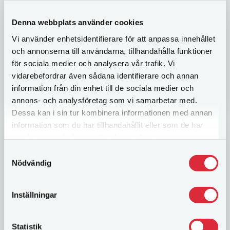
Ullevi är ett konferensrum med utsikt över
Denna webbplats använder cookies
arenahallarna vilket ger möjlighet att mötas i en
kreativ och aktiv miljö. Konferensrummet har plats
Vi använder enhetsidentifierare för att anpassa innehållet
för upp till 21 personer och i...
och annonserna till användarna, tillhandahålla funktioner
för sociala medier och analysera vår trafik. Vi
vidarebefordrar även sådana identifierare och annan
LÄS MER
information från din enhet till de sociala medier och
annons- och analysföretag som vi samarbetar med.
Dessa kan i sin tur kombinera informationen med annan
information som du har tillhandahållit eller som de har
samlat in när du har använt deras tjänster.
Samtyckesval
Nödvändig
Inställningar
Statistik