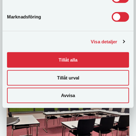
Highbury
Marknadsföring
Highbury är ett konferensrum med utsikt över
arenahallarna vilket ger möjlighet att mötas i en
kreativ och aktiv miljö. Konferensrummet har plats
för upp till 21 personer och i...
Visa detaljer
Tillåt alla
LÄS MER
Tillåt urval
Avvisa